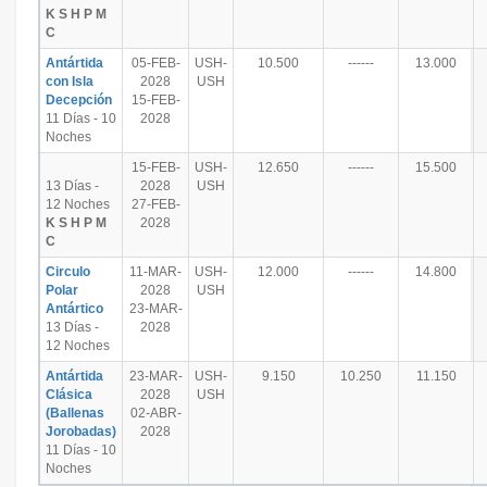
K S H P M
C
Antártida
05-FEB-
USH-
10.500
------
13.000
con Isla
2028
USH
Decepción
15-FEB-
11 Días - 10
2028
Noches
15-FEB-
USH-
12.650
------
15.500
13 Días -
2028
USH
12 Noches
27-FEB-
K S H P M
2028
C
Circulo
11-MAR-
USH-
12.000
------
14.800
Polar
2028
USH
Antártico
23-MAR-
13 Días -
2028
12 Noches
Antártida
23-MAR-
USH-
9.150
10.250
11.150
Clásica
2028
USH
(Ballenas
02-ABR-
Jorobadas)
2028
11 Días - 10
Noches