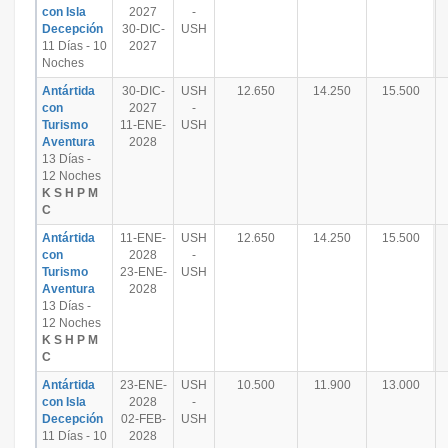
con Isla
2027
-
Decepción
30-DIC-
USH
11 Días - 10
2027
Noches
Antártida
30-DIC-
USH
12.650
14.250
15.500
con
2027
-
Turismo
11-ENE-
USH
Aventura
2028
13 Días -
12 Noches
K S H P M
C
Antártida
11-ENE-
USH
12.650
14.250
15.500
con
2028
-
Turismo
23-ENE-
USH
Aventura
2028
13 Días -
12 Noches
K S H P M
C
Antártida
23-ENE-
USH
10.500
11.900
13.000
con Isla
2028
-
Decepción
02-FEB-
USH
11 Días - 10
2028