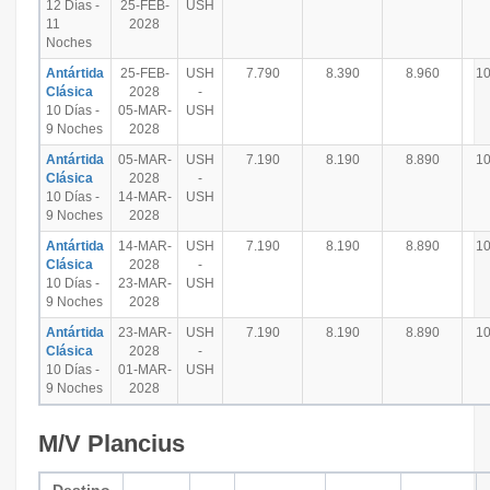
12 Días -
25-FEB-
USH
11
2028
Noches
Antártida
25-FEB-
USH
7.790
8.390
8.960
10
Clásica
2028
-
10 Días -
05-MAR-
USH
9 Noches
2028
Antártida
05-MAR-
USH
7.190
8.190
8.890
10
Clásica
2028
-
10 Días -
14-MAR-
USH
9 Noches
2028
Antártida
14-MAR-
USH
7.190
8.190
8.890
10
Clásica
2028
-
10 Días -
23-MAR-
USH
9 Noches
2028
Antártida
23-MAR-
USH
7.190
8.190
8.890
10
Clásica
2028
-
10 Días -
01-MAR-
USH
9 Noches
2028
M/V Plancius