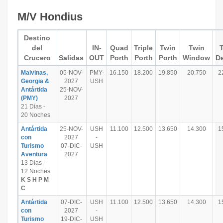
M/V Hondius
Destino
del
IN-
Quad
Triple
Twin
Twin
Crucero
Salidas
OUT
Porth
Porth
Porth
Window
D
Malvinas,
05-NOV-
PMY-
16.150
18.200
19.850
20.750
2
Georgia &
2027
USH
Antártida
25-NOV-
(PMY)
2027
21 Días -
20 Noches
Antártida
25-NOV-
USH
11.100
12.500
13.650
14.300
1
con
2027
-
Turismo
07-DIC-
USH
Aventura
2027
13 Días -
12 Noches
K S H P M
C
Antártida
07-DIC-
USH
11.100
12.500
13.650
14.300
1
con
2027
-
Turismo
19-DIC-
USH