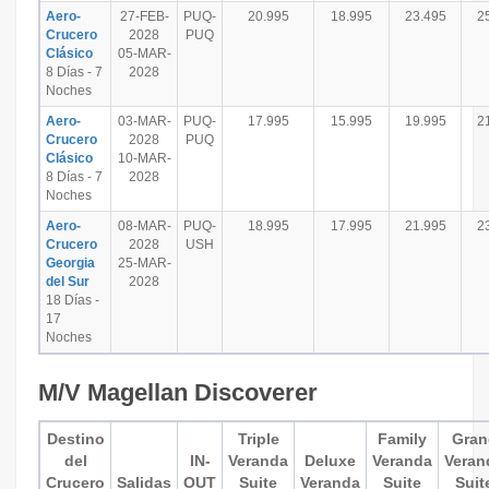
Aero-
27-FEB-
PUQ-
20.995
18.995
23.495
2
Crucero
2028
PUQ
Clásico
05-MAR-
8 Días - 7
2028
Noches
Aero-
03-MAR-
PUQ-
17.995
15.995
19.995
2
Crucero
2028
PUQ
Clásico
10-MAR-
8 Días - 7
2028
Noches
Aero-
08-MAR-
PUQ-
18.995
17.995
21.995
2
Crucero
2028
USH
Georgia
25-MAR-
del Sur
2028
18 Días -
17
Noches
M/V Magellan Discoverer
Destino
Triple
Family
Gran
del
IN-
Veranda
Deluxe
Veranda
Veran
Crucero
Salidas
OUT
Suite
Veranda
Suite
Suit