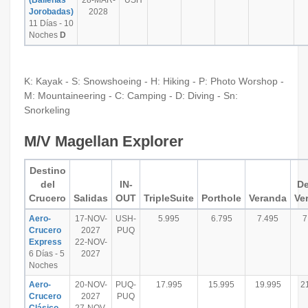
(Ballenas
28-MAR-
USH
Jorobadas)
2028
11 Días - 10
Noches
D
K: Kayak - S: Snowshoeing - H: Hiking - P: Photo Worshop -
M: Mountaineering - C: Camping - D: Diving - Sn:
Snorkeling
M/V Magellan Explorer
Destino
del
IN-
De
Crucero
Salidas
OUT
TripleSuite
Porthole
Veranda
Ve
Aero-
17-NOV-
USH-
5.995
6.795
7.495
7
Crucero
2027
PUQ
Express
22-NOV-
6 Días - 5
2027
Noches
Aero-
20-NOV-
PUQ-
17.995
15.995
19.995
2
Crucero
2027
PUQ