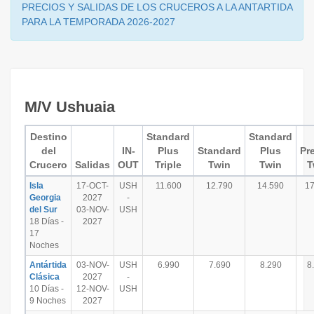
PRECIOS Y SALIDAS DE LOS CRUCEROS A LA ANTARTIDA
PARA LA TEMPORADA 2026-2027
M/V Ushuaia
Destino
Standard
Standard
del
IN-
Plus
Standard
Plus
Pr
Crucero
Salidas
OUT
Triple
Twin
Twin
T
Isla
17-OCT-
USH
11.600
12.790
14.590
17
Georgia
2027
-
del Sur
03-NOV-
USH
18 Días -
2027
17
Noches
Antártida
03-NOV-
USH
6.990
7.690
8.290
8
Clásica
2027
-
10 Días -
12-NOV-
USH
9 Noches
2027