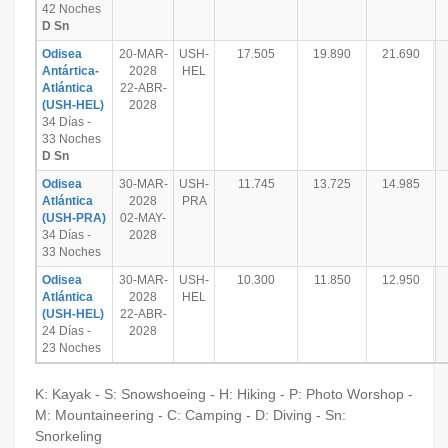
42 Noches
D Sn
Odisea
20-MAR-
USH-
17.505
19.890
21.690
Antártica-
2028
HEL
Atlántica
22-ABR-
(USH-HEL)
2028
34 Días -
33 Noches
D Sn
Odisea
30-MAR-
USH-
11.745
13.725
14.985
Atlántica
2028
PRA
(USH-PRA)
02-MAY-
34 Días -
2028
33 Noches
Odisea
30-MAR-
USH-
10.300
11.850
12.950
Atlántica
2028
HEL
(USH-HEL)
22-ABR-
24 Días -
2028
23 Noches
K: Kayak - S: Snowshoeing - H: Hiking - P: Photo Worshop -
M: Mountaineering - C: Camping - D: Diving - Sn:
Snorkeling