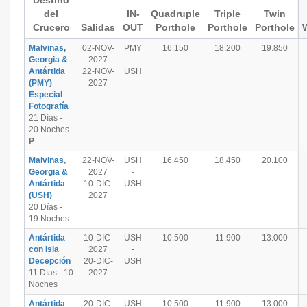
Destino
del
IN-
Quadruple
Triple
Twin
Crucero
Salidas
OUT
Porthole
Porthole
Porthole
Malvinas,
02-NOV-
PMY
16.150
18.200
19.850
Georgia &
2027
-
Antártida
22-NOV-
USH
(PMY)
2027
Especial
Fotografía
21 Días -
20 Noches
P
Malvinas,
22-NOV-
USH
16.450
18.450
20.100
Georgia &
2027
-
Antártida
10-DIC-
USH
(USH)
2027
20 Días -
19 Noches
Antártida
10-DIC-
USH
10.500
11.900
13.000
con Isla
2027
-
Decepción
20-DIC-
USH
11 Días - 10
2027
Noches
Antártida
20-DIC-
USH
10.500
11.900
13.000