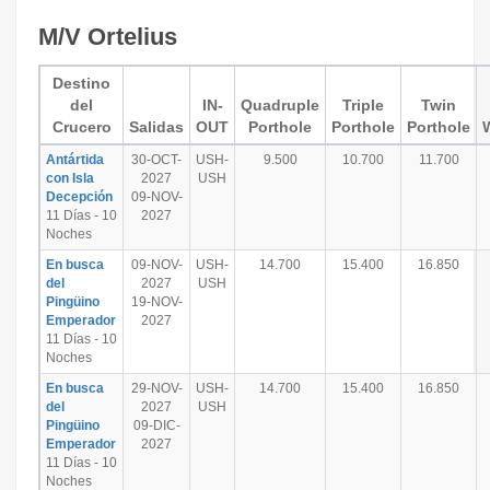
M/V Ortelius
Destino
del
IN-
Quadruple
Triple
Twin
Crucero
Salidas
OUT
Porthole
Porthole
Porthole
Antártida
30-OCT-
USH-
9.500
10.700
11.700
con Isla
2027
USH
Decepción
09-NOV-
11 Días - 10
2027
Noches
En busca
09-NOV-
USH-
14.700
15.400
16.850
del
2027
USH
Pingüino
19-NOV-
Emperador
2027
11 Días - 10
Noches
En busca
29-NOV-
USH-
14.700
15.400
16.850
del
2027
USH
Pingüino
09-DIC-
Emperador
2027
11 Días - 10
Noches