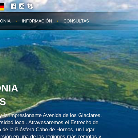
ONIA
INFORMACIÓN
CONSULTAS
NIA
S
 la impresionante Avenida de los Glaciares.
rsidad local. Atravesaremos el Estrecho de
 de la Biósfera Cabo de Hornos, un lugar
rsión en una de las regiones más remotas y