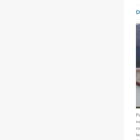
D
Po
n
ro
la