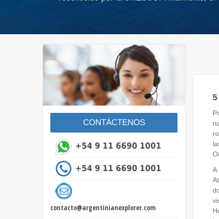
5
Po
CONTÁCTENOS
n
ro
la
+54 9 11 6690 1001
Oc
+54 9 11 6690 1001
A
At
do
v
contacto@argentinianexplorer.com
Ho