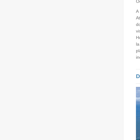
Oc
A
At
do
v
Ho
la
p
in
D