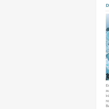
D
E
au
ir
no
Ba