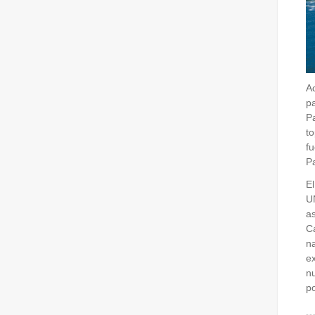
A
pa
P
to
f
Pa
El
U
as
C
n
ex
n
po