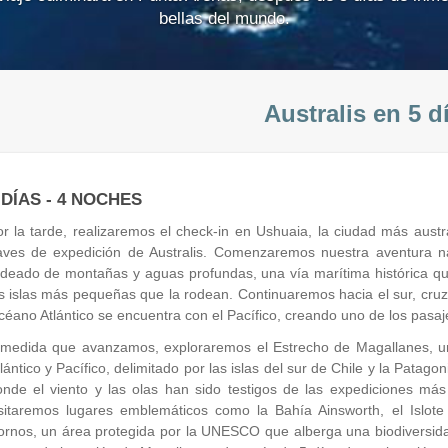
bellas del mundo.
Australis en 5 d
 DÍAS - 4 NOCHES
r la tarde, realizaremos el check-in en Ushuaia, la ciudad más aus
aves de expedición de Australis. Comenzaremos nuestra aventura 
deado de montañas y aguas profundas, una vía marítima histórica qu
s islas más pequeñas que la rodean. Continuaremos hacia el sur, cr
éano Atlántico se encuentra con el Pacífico, creando uno de los pasa
 medida que avanzamos, exploraremos el Estrecho de Magallanes, un
lántico y Pacífico, delimitado por las islas del sur de Chile y la Pata
nde el viento y las olas han sido testigos de las expediciones más 
isitaremos lugares emblemáticos como la Bahía Ainsworth, el Islot
rnos, un área protegida por la UNESCO que alberga una biodiversidad