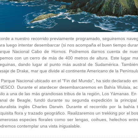
corde a nuestro recorrido previamente programado, seguiremos naveg
ra luego intentar desembarcar (si nos acompaña el buen tiempo durante
arque Nacional Cabo de Hornos. Podremos darnos cuenta de nuest
pemos con un cerro de más de 400 metros de altura. Este lugar marc
ueguinas, dando lugar al punto más austral de Sudamérica. También 
saje de Drake, mar que divide al continente Americano de la Península
 Parque Nacional ubicado en el "Fin del Mundo", ha sido declarado en
NESCO. Durante el atardecer desembarcaremos en Bahía Wulaia, actua
ilo a una de las más grandiosas tribus de la región, Los Yámanas. En e
anal de Beagle, fundó durante su segunda expedición la principa
aturalista inglés Charles Darwin. Durante el recorrido por la bahí
quisita flora y trazado geográfico. Realizaremos un trekking por el 
umerosas especies florales como ser lengas, coihues, helechos entr
dremos contemplar una vista inigualable.