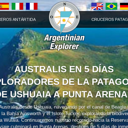
EROS ANTÁRTIDA
CRUCEROS PATAG
AUSTRALIS EN 5 DÍAS
PLORADORES DE LA PATAGO
DE USHUAIA A PUNTA ARENA
ustralis desde Ushuaia, navegando por el canal de Beagle y
 Bahía Ainsworth y el Islote Tucker, explorando la biodive
ía Wulaia. Continuaremos nuestro recorrido hacia la Reserva
viaje culminará en Punta Arenas, después de 5 días de inme