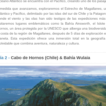
éano Atlántico se encuentra con el Pacífico, creando uno de los pasa
 medida que avanzamos, exploraremos el Estrecho de Magallanes, un
lántico y Pacífico, delimitado por las islas del sur de Chile y la Pata
nde el viento y las olas han sido testigos de las expediciones más 
isitaremos lugares emblemáticos como la Bahía Ainsworth, el Islot
rnos, un área protegida por la UNESCO que alberga una biodiversidad
 costa de la región de Magallanes, después de 5 días de exploración 
laneta. Esta expedición ofrece una inmersión total en la geografía
olvidable que combina aventura, naturaleza y cultura.
ía 2 -
Cabo de Hornos (Chile) & Bahía Wulaia